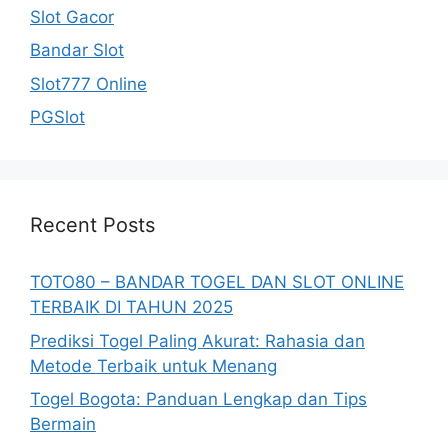
Slot Gacor
Bandar Slot
Slot777 Online
PGSlot
Recent Posts
TOTO80 – BANDAR TOGEL DAN SLOT ONLINE
TERBAIK DI TAHUN 2025
Prediksi Togel Paling Akurat: Rahasia dan
Metode Terbaik untuk Menang
Togel Bogota: Panduan Lengkap dan Tips
Bermain