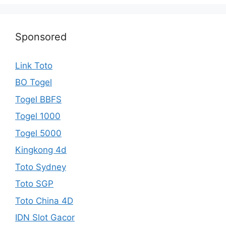
Sponsored
Link Toto
BO Togel
Togel BBFS
Togel 1000
Togel 5000
Kingkong 4d
Toto Sydney
Toto SGP
Toto China 4D
IDN Slot Gacor