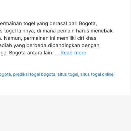
ermainan togel yang berasal dari Bogota,
is togel lainnya, di mana pemain harus menebak
. Namun, permainan ini memiliki ciri khas
 hadiah yang berbeda dibandingkan dengan
gel Bogota antara lain: …
Read more
ogota
,
prediksi togel bogota
,
situs togel
,
situs togel online
,