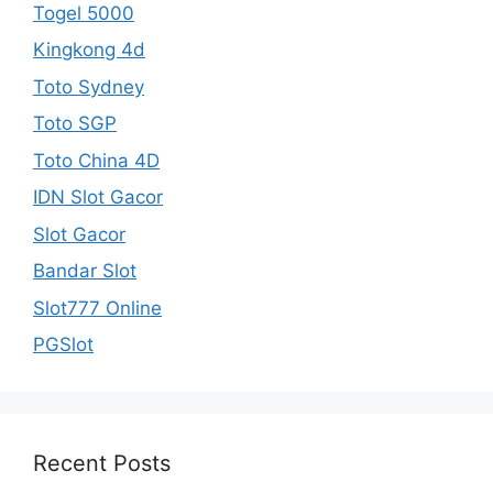
Togel 5000
Kingkong 4d
Toto Sydney
Toto SGP
Toto China 4D
IDN Slot Gacor
Slot Gacor
Bandar Slot
Slot777 Online
PGSlot
Recent Posts