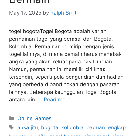
May 17, 2025
by
Ralph Smith
togel bogotaTogel Bogota adalah varian
permainan togel yang berasal dari Bogota,
Kolombia. Permainan ini mirip dengan jenis
togel lainnya, di mana pemain harus menebak
angka yang akan keluar pada hasil undian.
Namun, permainan ini memiliki ciri khas
tersendiri, seperti pola pengundian dan hadiah
yang berbeda dibandingkan dengan pasaran
lainnya. Beberapa keunggulan Togel Bogota
antara lain: …
Read more
Categories
Online Games
Tags
anka jitu
,
bogota
,
kolombia
,
paduan lengkap